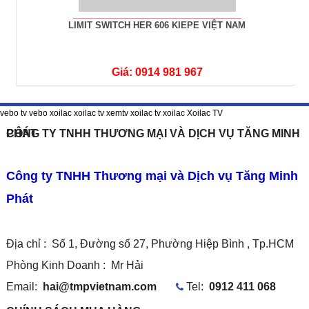
LIMIT SWITCH HER 606 KIEPE VIỆT NAM
Giá: 0914 981 967
vebo tv
vebo
xoilac
xoilac tv
xemtv
xoilac tv
xoilac
Xoilac TV
CÔNG TY TNHH THƯƠNG MẠI VÀ DỊCH VỤ TĂNG MINH PHÁT
Công ty TNHH Thương mại và Dịch vụ Tăng Minh
Phát
Địa chỉ : Số 1, Đường số 27, Phường Hiệp Bình , Tp.HCM
Phòng Kinh Doanh :
Mr Hải
Email:
hai@tmpvietnam.com
Tel:
0912 411 068