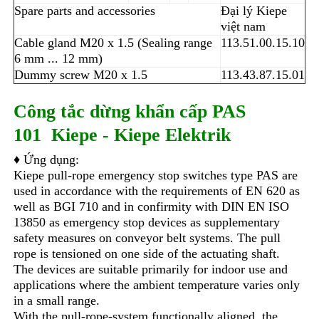
Spare parts and accessories
Đại lý Kiepe
việt nam
Cable gland M20 x 1.5 (Sealing range
113.51.00.15.10
6 mm ... 12 mm)
Dummy screw M20 x 1.5
113.43.87.15.01
Công tắc dừng khẩn cấp
PAS
101
Kiepe
-
Kiepe Elektrik
♦ Ứng dụng:
Kiepe pull-rope emergency stop switches type PAS are
used in accordance with the requirements of EN 620 as
well as BGI 710 and in confirmity with DIN EN ISO
13850 as emergency stop devices as supplementary
safety measures on conveyor belt systems. The pull
rope is tensioned on one side of the actuating shaft.
The devices are suitable primarily for indoor use and
applications where the ambient temperature varies only
in a small range.
With the pull-rope-system functionally aligned, the