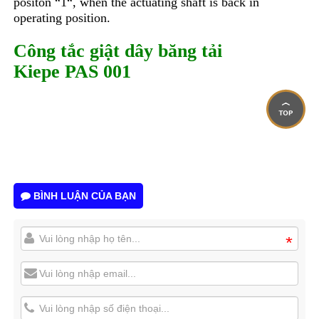
positon “1“, when the actuating shaft is back in
operating position.
Công tắc giật dây băng tải
Kiepe
PAS 001
BÌNH LUẬN CỦA BẠN
*