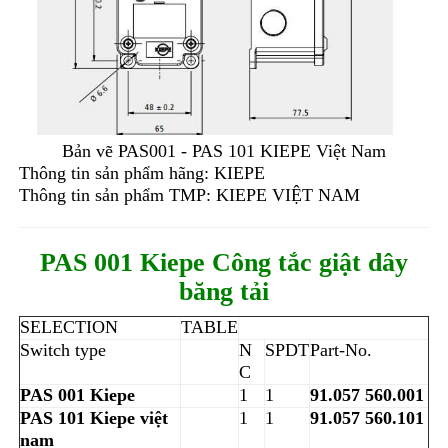
Bản vẽ
PAS001 - PAS 101
KIEPE Việt Nam
Thông tin sản phẩm hãng:
KIEPE
Thông tin sản phẩm TMP:
KIEPE VIỆT NAM
PAS 001 Kiepe Công tắc giật dây
băng tải
SELECTION
TABLE
Switch type
N
SPDT
Part-No.
C
PAS 001
Kiepe
1
1
91.057 560.001
PAS 101
Kiepe việt
1
1
91.057 560.101
nam