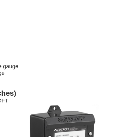
ce gauge
ge
ches)
ROFT