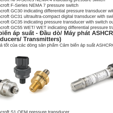
croft F-Series NEMA 7 pressure switch
roft GC30 indicating differential pressure transducer wi
roft GC31 ultraultra-compact digital transducer with swi
croft GC35 indicating pressure transducer with switch o
croft GC55 WET/ WET indicating differential pressure tr
iến áp suất - Đầu dò/ Máy phát ASHC
ducers/ Transmitters)
giá tốt của các dòng sản phẩm Cảm biến áp suất ASH
croft S1 OEM pressure transducer