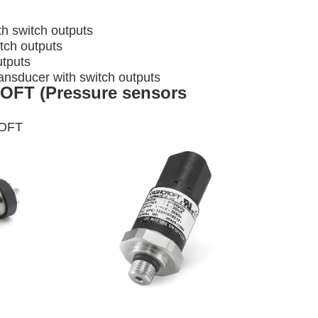
th switch outputs
tch outputs
utputs
ansducer with switch outputs
ROFT (Pressure sensors
CROFT