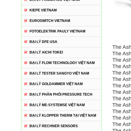
KIEPE VIETNAM
EUROSWITCH VIETNAM
FOTOELEKTRIK PAULY VIETNAM
ĐẠI LÝ DFE USA
The Ash
ĐẠI LÝ AICHI TOKEI
The Ash
The Ash
ĐẠI LÝ FLOW TECHNOLOGY VIỆT NAM
The Ash
The Ashc
ĐẠI LÝ TESTER SANGYO VIỆT NAM
The Ash
ĐẠI LÝ GOLDAMMER VIỆT NAM
The Ash
The Ash
ĐẠI LÝ PHÂN PHỐI PRESSURE TECH
The Ash
The Ash
ĐẠI LÝ ME-SYSTEMSE VIỆT NAM
The Ash
ĐẠI LÝ KLOPPER THERM TẠI VIỆT NAM
The Ash
The Ash
ĐẠI LÝ RECHNER SENSORS
The Ash