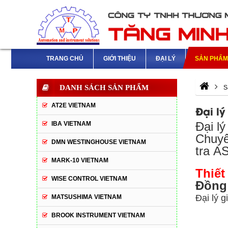
TRANG CHỦ
GIỚI THIỆU
ĐẠI LÝ
SẢN PHẨ
DANH SÁCH SẢN PHẨM
S
AT2E VIETNAM
Đại l
Đại l
IBA VIETNAM
Chuyên
DMN WESTINGHOUSE VIETNAM
tra 
MARK-10 VIETNAM
Thiế
WISE CONTROL VIETNAM
Đồng
Đại lý 
MATSUSHIMA VIETNAM
BROOK INSTRUMENT VIETNAM