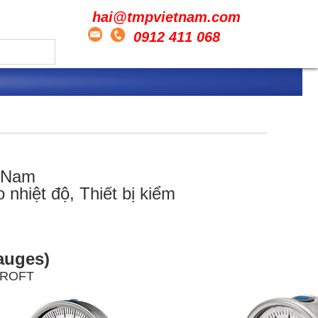
hai@tmpvietnam.com
0912 411 068
t Nam
 nhiệt độ, Thiết bị kiểm
auges)
SHCROFT