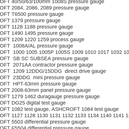
FT 40/50/63/100mm 1008S pressure gauge
FT 2084, 2086, 2089 pressure gauge
FT T6500 pressure gauge
FT 1379 pressure gauge
FT 1128 1188 pressure gauge
FT 1490 1495 pressure gauge
FT 1209 1220 1259 process gauge
FT 1008A/AL pressure gauge
FT 1000 1005 1005P 1005S 1009 1010 1017 1032 103
FT SB SC SUBSEA pressure gauge
FT 2071AA contractor pressure gauge
FT 1209 12DDG/15DDG direct drive gauge
FT 23DDG mini pressure gauge
FT HPT-63mm pressure gauge
FT 2008-63mm panel pressure gauge
FT 1279 1462 duragauge pressure gauge
T DG25 digital test gauge
FT 1082 test gauge, ASHCROFT 1084 test gauge
T 1127 1128 1130 1131 1132 1133 1134 1140 1141 1142
T 5503 differential pressure gauge
T F5504 differential pressure gauge