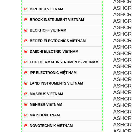
ASHCRO
ASHCRO
BIRCHER VIETNAM
ASHCRO
BROOK INSTRUMENT VIETNAM
ASHCRO
ASHCRO
BECKHOFF VIETNAM
ASHCRO
ASHCRO
BEIJER ELECTRONICS VIETNAM
ASHCRO
DAIICHI ELECTRIC VIETNAM
ASHCRO
ASHCRO
FOX THERMAL INSTRUMENTS VIETNAM
ASHCRO
ASHCRO
IPF ELECTRONIC VIỆT NAM
ASHCRO
LAND INSTRUMENTS VIETNAM
ASHCRO
ASHCRO
MASIBUS VIETNAM
ASHCRO
ASHCROF
MEHRER VIETNAM
ASHCRO
MATSUI VIETNAM
ASHCROF
ASHCROF
NOVOTECHNIK VIETNAM
ASHCROF