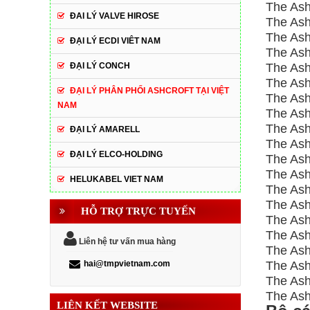
The Ash
ĐAI LÝ VALVE HIROSE
The Ash
The Ash
ĐẠI LÝ ECDI VIÊT NAM
The Ash
ĐẠI LÝ CONCH
The Ashc
The Ash
ĐẠI LÝ PHÂN PHỐI ASHCROFT TẠI VIỆT
The Ash
NAM
The Ash
The Ash
ĐẠI LÝ AMARELL
The Ash
ĐẠI LÝ ELCO-HOLDING
The Ash
The Ash
HELUKABEL VIET NAM
The Ash
The Ash
HỖ TRỢ TRỰC TUYẾN
The Ash
The Ash
Liên hệ tư vấn mua hàng
The Ash
hai@tmpvietnam.com
The Ash
The Ash
The Ash
LIÊN KẾT WEBSITE