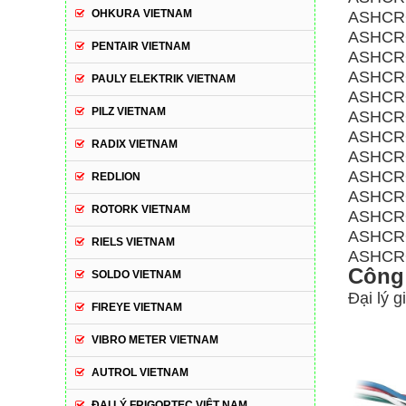
OHKURA VIETNAM
ASHCRO
ASHCROF
PENTAIR VIETNAM
ASHCRO
ASHCRO
PAULY ELEKTRIK VIETNAM
ASHCROF
PILZ VIETNAM
ASHCROF
ASHCRO
RADIX VIETNAM
ASHCROF
ASHCRO
REDLION
ASHCROF
ROTORK VIETNAM
ASHCRO
ASHCRO
RIELS VIETNAM
ASHCRO
Công 
SOLDO VIETNAM
Đại lý 
FIREYE VIETNAM
VIBRO METER VIETNAM
AUTROL VIETNAM
ĐẠI LÝ FRIGORTEC VIỆT NAM