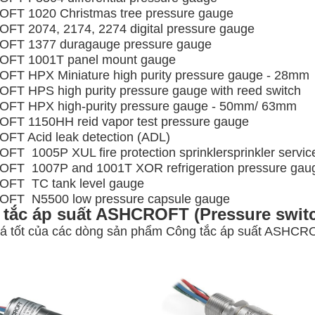
FT 1020 Christmas tree pressure gauge
T 2074, 2174, 2274 digital pressure gauge
FT 1377 duragauge pressure gauge
FT 1001T panel mount gauge
T HPX Miniature high purity pressure gauge - 28mm
T HPS high purity pressure gauge with reed switch
FT HPX high-purity pressure gauge - 50mm/ 63mm
T 1150HH reid vapor test pressure gauge
FT Acid leak detection (ADL)
T 1005P XUL fire protection sprinklersprinkler servi
FT 1007P and 1001T XOR refrigeration pressure gau
FT TC tank level gauge
FT N5500 low pressure capsule gauge
tắc áp suất ASHCROFT (Pressure swit
giá tốt của các dòng sản phẩm Công tắc áp suất ASHC