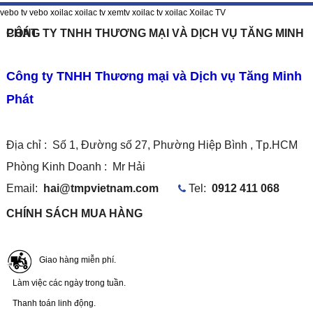
vebo tv
vebo
xoilac
xoilac tv
xemtv
xoilac tv
xoilac
Xoilac TV
CÔNG TY TNHH THƯƠNG MẠI VÀ DỊCH VỤ TĂNG MINH PHÁT
Công ty TNHH Thương mại và Dịch vụ Tăng Minh
Phát
Địa chỉ : Số 1, Đường số 27, Phường Hiệp Bình , Tp.HCM
Phòng Kinh Doanh :
Mr Hải
Email:
hai@tmpvietnam.com
Tel:
0912 411 068
CHÍNH SÁCH MUA HÀNG
Giao hàng miễn phí.
Làm việc các ngày trong tuần.
Thanh toán linh động.