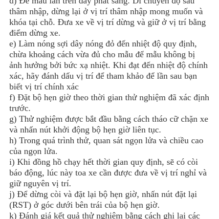
d) Để mẫu lăn trên dây phát sáng. Di chuyển độ sâu
thâm nhập, dừng lại ở vị trí thâm nhập mong muốn và
khóa tại chỗ. Đưa xe về vị trí dừng và giữ ở vị trí bằng
điểm dừng xe.
e) Làm nóng sợi dây nóng đỏ đến nhiệt độ quy định,
chừa khoảng cách vừa đủ cho mẫu để mẫu không bị
ảnh hưởng bởi bức xạ nhiệt. Khi đạt đến nhiệt độ chính
xác, hãy đánh dấu vị trí để tham khảo để lần sau bạn
biết vị trí chính xác
f) Đặt bộ hẹn giờ theo thời gian thử nghiệm đã xác định
trước.
g) Thử nghiệm được bắt đầu bằng cách tháo cữ chặn xe
và nhấn nút khởi động bộ hẹn giờ liên tục.
h) Trong quá trình thử, quan sát ngọn lửa và chiều cao
của ngọn lửa.
i) Khi đồng hồ chạy hết thời gian quy định, sẽ có còi
báo động, lúc này toa xe cần được đưa về vị trí nghỉ và
giữ nguyên vị trí.
j) Để dừng còi và đặt lại bộ hẹn giờ, nhấn nút đặt lại
(RST) ở góc dưới bên trái của bộ hẹn giờ.
k) Đánh giá kết quả thử nghiệm bằng cách ghi lại các