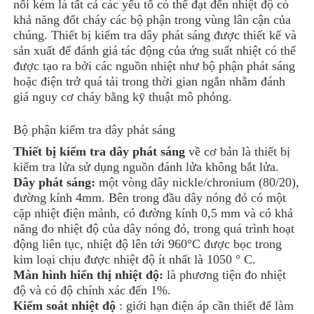
nối kém là tất cả các yếu tố có thể đạt đến nhiệt độ có
khả năng đốt cháy các bộ phận trong vùng lân cận của
chúng. Thiết bị kiểm tra dây phát sáng được thiết kế và
sản xuất để đánh giá tác động của ứng suất nhiệt có thể
được tạo ra bởi các nguồn nhiệt như bộ phận phát sáng
hoặc điện trở quá tải trong thời gian ngắn nhằm đánh
giá nguy cơ cháy bằng kỹ thuật mô phỏng.
Bộ phận kiểm tra dây phát sáng
Thiết bị kiểm tra dây phát sáng
về cơ bản là thiết bị
kiểm tra lửa sử dụng nguồn đánh lửa không bắt lửa.
Dây phát sáng:
một vòng dây nickle/chronium (80/20),
đường kính 4mm. Bên trong đầu dây nóng đỏ có một
cặp nhiệt điện mảnh, có đường kính 0,5 mm và có khả
năng đo nhiệt độ của dây nóng đỏ, trong quá trình hoạt
động liên tục, nhiệt độ lên tới 960°C được bọc trong
kim loại chịu được nhiệt độ ít nhất là 1050 ° C.
Màn hình hiển thị nhiệt độ:
là phương tiện đo nhiệt
độ và có độ chính xác đến 1%.
Kiểm soát nhiệt độ
: giới hạn điện áp cần thiết để làm