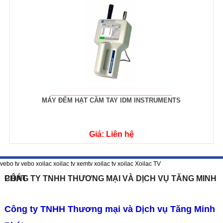
MÁY ĐẾM HẠT CẦM TAY IDM INSTRUMENTS
Giá: Liên hệ
vebo tv
vebo
xoilac
xoilac tv
xemtv
xoilac tv
xoilac
Xoilac TV
CÔNG TY TNHH THƯƠNG MẠI VÀ DỊCH VỤ TĂNG MINH PHÁT
Công ty TNHH Thương mại và Dịch vụ Tăng Minh