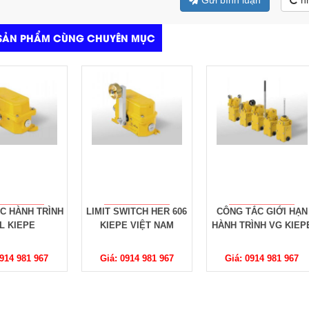
Gửi bình luận
n
SẢN PHẨM CÙNG CHUYÊN MỤC
WITCH HER 606
CÔNG TẮC GIỚI HẠN
CÔNG TẮC BÁO LỆC
E VIỆT NAM
HÀNH TRÌNH VG KIEPE
BĂNG KIEPE SEL 011
0914 981 967
Giá: 0914 981 967
Giá: 0914 981 967