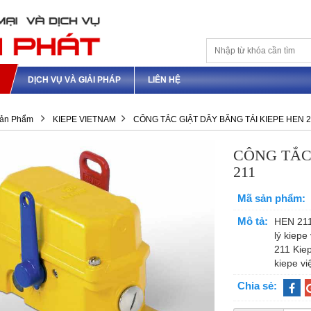
M
DỊCH VỤ VÀ GIẢI PHÁP
LIÊN HỆ
ản Phẩm
KIEPE VIETNAM
CÔNG TẮC GIẬT DÂY BĂNG TẢI KIEPE HEN 2
CÔNG TẮC
211
Mã sản phẩm:
Mô tả:
HEN 211
lý kiepe
211 Kiep
kiepe vi
Chia sẻ: