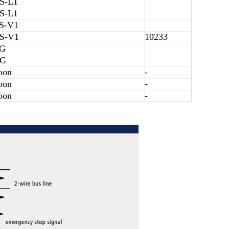
S-L1
S-L1
S-V1
S-V1
10233
1G
2G
oon
-
oon
-
oon
-