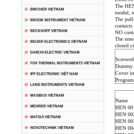
The HEN 
BIRCHER VIETNAM
modul, w
The pull
BROOK INSTRUMENT VIETNAM
contacts
BECKHOFF VIETNAM
NO conta
The emer
BEIJER ELECTRONICS VIETNAM
closed c
DAIICHI ELECTRIC VIETNAM
Screwed 
FOX THERMAL INSTRUMENTS VIETNAM
Dummy s
Cover in
IPF ELECTRONIC VIỆT NAM
Programm
LAND INSTRUMENTS VIETNAM
MASIBUS VIETNAM
Name
MEHRER VIETNAM
HEN 00
HEN 00
MATSUI VIETNAM
HEN 003
HEN 0
NOVOTECHNIK VIETNAM