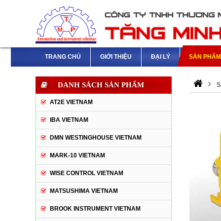
TRANG CHỦ
GIỚI THIỆU
ĐẠI LÝ
SẢN PHẨ
DANH SÁCH SẢN PHẨM
S
AT2E VIETNAM
IBA VIETNAM
DMN WESTINGHOUSE VIETNAM
MARK-10 VIETNAM
WISE CONTROL VIETNAM
MATSUSHIMA VIETNAM
BROOK INSTRUMENT VIETNAM