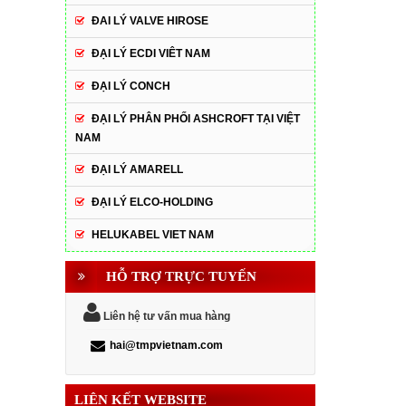
ĐAI LÝ VALVE HIROSE
ĐẠI LÝ ECDI VIÊT NAM
ĐẠI LÝ CONCH
ĐẠI LÝ PHÂN PHỐI ASHCROFT TẠI VIỆT
NAM
ĐẠI LÝ AMARELL
ĐẠI LÝ ELCO-HOLDING
HELUKABEL VIET NAM
HỖ TRỢ TRỰC TUYẾN
Liên hệ tư vấn mua hàng
hai@tmpvietnam.com
LIÊN KẾT WEBSITE