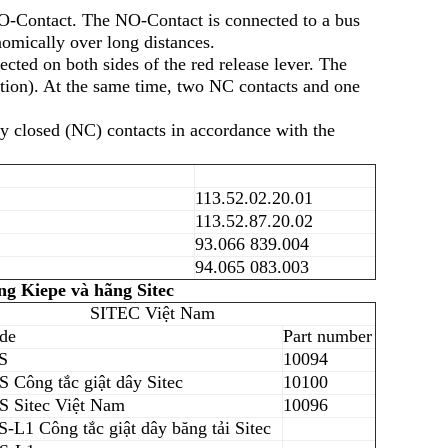
Contact. The NO-Contact is connected to a bus
nomically over long distances.
cted on both sides of the red release lever. The
ction). At the same time, two NC contacts and one
y closed (NC) contacts in accordance with the
113.52.02.20.01
113.52.87.20.02
93.066 839.004
94.065 083.003
ng Kiepe và hãng Sitec
SITEC Việt Nam
de
Part number
S
10094
 Công tắc giật dây Sitec
10100
 Sitec Việt Nam
10096
S-L1
Công tắc giật dây băng tải Sitec