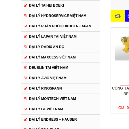
ĐẠI LÝ TAIHEI BOEKI
ĐẠI LÝ HYDROSERVICE VIỆT NAM
ĐẠI LÝ PHÂN PHỐI FUKUDEN JAPAN
ĐẠI LÝ LAPAR TẠI VIỆT NAM
ĐẠI LÝ RADIX ẤN ĐỘ
ĐẠI LÝ MAXCESS VIỆT NAM
DEUBLIN TẠI VIỆT NAM
ĐẠI LÝ AVIO VIỆT NAM
CÔNG TẮC GIẬT DÂY
CÔNG TẮC HÀNH TRÌNH
LIMIT S
ĐẠI LÝ RINGSPANN
BĂNG TẢI KIEPE VIỆT
REL KIEPE
KIEP
ĐẠI LÝ MONTECH VIỆT NAM
NAM
Giá: 0914 981 967
Giá: 0914 981 967
Giá: 
ĐẠI LÝ GF VIỆT NAM
ĐẠI LÝ ENDRESS + HAUSER