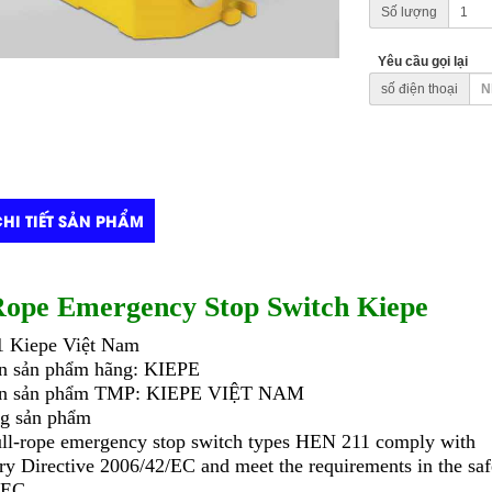
Số lượng
Yêu cầu gọi lại
số điện thoại
HI TIẾT SẢN PHẨM
Rope Emergency Stop Switch Kiepe
1
Kiepe Việt Nam
in sản phẩm hãng:
KIEPE
in sản phẩm TMP:
KIEPE VIỆT NAM
g sản phẩm
ll-rope emergency stop switch types HEN 211
comply with
y Directive 2006/42/EC and meet the requirements in the saf
/EC.