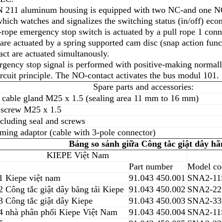
211 aluminum housing is equipped with two NC-and one NO-
hich watches and signalizes the switching status (in/off) eco
-rope emergency stop switch is actuated by a pull rope 1 conne
 are actuated by a spring supported cam disc (snap action fun
ct are actuated simultanously.
gency stop signal is performed with positive-making normall
ircuit principle. The NO-contact activates the bus modul 101.
Spare parts and accessories:
cable gland M25 x 1.5 (sealing area 11 mm to 16 mm)
crew M25 x 1.5
cluding seal and screws
ing adaptor (cable with 3-pole connector)
Bảng so sánh giữa
Công tắc giật dây hã
KIEPE Việt Nam
Part number
Model co
1
Kiepe việt nam
91.043 450.001
SNA2-11
2
Công tắc giật dây băng tải Kiepe
91.043 450.002
SNA2-22S
 Công tắc giật dây Kiepe
91.043 450.003
SNA2-33S
04
nhà phân phối Kiepe Việt Nam
91.043 450.004
SNA2-11