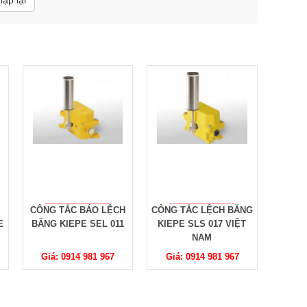
hập lại
H
CÔNG TẮC LỆCH BĂNG
CÔNG TẮC CHỐNG LỆCH
CÔNG T
KIEPE SLS 017 VIỆT
BĂNG TẢI KIEPE HES
BĂNG 
NAM
017
Giá: 0914 981 967
Giá: 0914 981 967
Giá