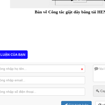
Bản vẽ Công tắc giật dây băng tải HE
 LUẬN CỦA BẠN
*
Ca