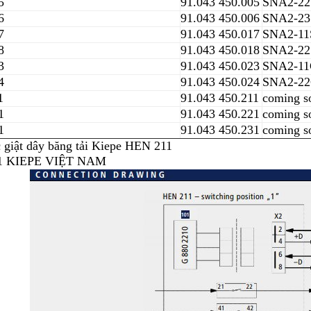
5
91.043 450.005
SNA2-22
6
91.043 450.006
SNA2-23
7
91.043 450.017
SNA2-11
8
91.043 450.018
SNA2-22
3
91.043 450.023
SNA2-1
4
91.043 450.024
SNA2-2
1
91.043 450.211
coming s
1
91.043 450.221
coming s
1
91.043 450.231
coming s
 giật dây băng tải
Kiepe HEN 211
1 KIEPE VIỆT NAM