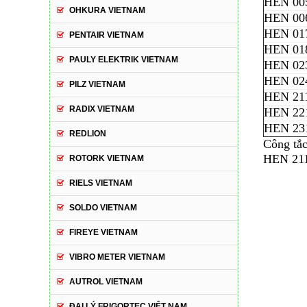
HEN 00
OHKURA VIETNAM
HEN 00
HEN 01
PENTAIR VIETNAM
HEN 01
PAULY ELEKTRIK VIETNAM
HEN 02
HEN 02
PILZ VIETNAM
HEN 21
RADIX VIETNAM
HEN 22
HEN 23
REDLION
Công tắc
HEN 21
ROTORK VIETNAM
RIELS VIETNAM
SOLDO VIETNAM
FIREYE VIETNAM
VIBRO METER VIETNAM
AUTROL VIETNAM
ĐẠI LÝ FRIGORTEC VIỆT NAM