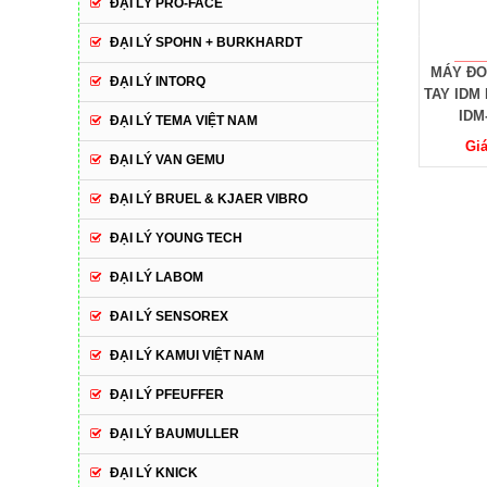
ĐẠI LÝ PRO-FACE
ĐẠI LÝ SPOHN + BURKHARDT
Máy đo độ bóng giấy
MÁY KIỂM TRA
MÁY ĐO
ĐẠI LÝ INTORQ
TND-AGT012513E - M1
HDT/VICAT
TAY IDM
IDM
ĐẠI LÝ TEMA VIỆT NAM
Giá: Liên hệ
Giá: Liên hệ
Giá
ĐẠI LÝ VAN GEMU
ĐẠI LÝ BRUEL & KJAER VIBRO
ĐẠI LÝ YOUNG TECH
ĐẠI LÝ LABOM
ĐAI LÝ SENSOREX
ĐẠI LÝ KAMUI VIỆT NAM
ĐẠI LÝ PFEUFFER
ĐẠI LÝ BAUMULLER
ĐẠI LÝ KNICK