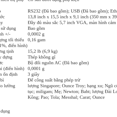
p
RS232 (Đã bao gồm); USB (Đã bao gồm); Ethe
ước
13,8 inch x 15,5 inch x 9,1 inch (350 mm x
ày
Đầy đủ màu sắc 5,7 inch VGA, màn hình cảm
 sử dụng
Bao gồm
nh +/-
0,0002 g
ợng tối thiểu
0,16 gam
1%, điển hình)
ng tịnh
15,2 lb (6,9 kg)
y dựng
Thép không gỉ
ực
Bộ đổi nguồn AC (Đã bao gồm)
ại (điển hình)
0,0001 g
n ổn định
3 giây
bì
Để công suất bằng phép trừ
đo lường
lượng Singapore; Ounce Troy; hạng xu; Ngũ cố
tục; miligam; Mẹ; Newton; Baht; lượng Đài 
Kông; Pao; Tola; Messhal; Carat; Ounce
 dụng