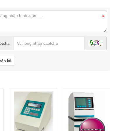
*
ptcha
hập lại