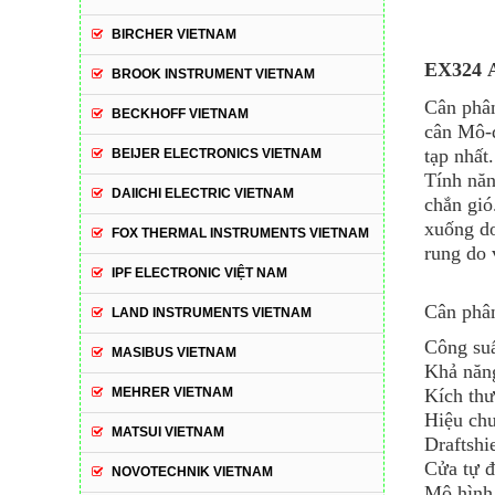
BIRCHER VIETNAM
EX324 
BROOK INSTRUMENT VIETNAM
Cân phân
BECKHOFF VIETNAM
cân Mô-đ
tạp nhất.
BEIJER ELECTRONICS VIETNAM
Tính năn
DAIICHI ELECTRIC VIETNAM
chắn gió
xuống do
FOX THERMAL INSTRUMENTS VIETNAM
rung do 
IPF ELECTRONIC VIỆT NAM
Cân phân
LAND INSTRUMENTS VIETNAM
Công suấ
MASIBUS VIETNAM
Khả năn
Kích th
MEHRER VIETNAM
Hiệu chu
MATSUI VIETNAM
Draftshi
Cửa tự 
NOVOTECHNIK VIETNAM
Mô hình 