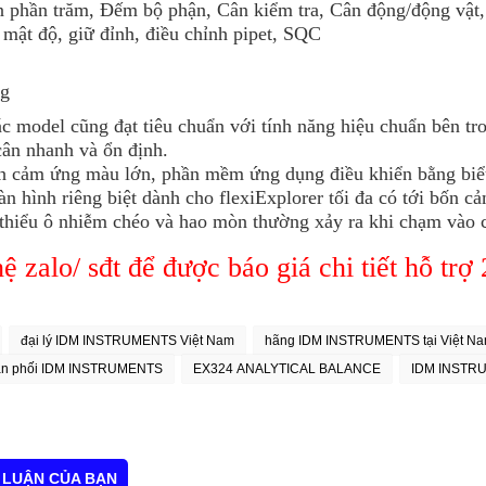
 phần trăm, Đếm bộ phận, Cân kiểm tra, Cân động/động vật, ch
 mật độ, giữ đỉnh, điều chỉnh pipet, SQC
ng
ác model cũng đạt tiêu chuẩn với tính năng hiệu chuẩn bên t
cân nhanh và ổn định.
h cảm ứng màu lớn, phần mềm ứng dụng điều khiển bằng biể
n hình riêng biệt dành cho flexiExplorer tối đa có tới bốn c
thiểu ô nhiễm chéo và hao mòn thường xảy ra khi chạm vào c
ệ zalo/ sđt để được báo giá chi tiết hỗ trợ
đại lý IDM INSTRUMENTS Việt Nam
hãng IDM INSTRUMENTS tại Việt N
ân phối IDM INSTRUMENTS
EX324 ANALYTICAL BALANCE
IDM INSTR
 LUẬN CỦA BẠN