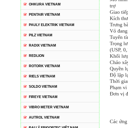
OHKURA VIETNAM
trợ
Giao tiế
PENTAIR VIETNAM
Kích th
Trưng b
PAULY ELEKTRIK VIETNAM
Vỏ đang
PILZ VIETNAM
Tuyến tí
Trọng lư
RADIX VIETNAM
(USP, 0,
Khối lượ
REDLION
Chảo xâ
ROTORK VIETNAM
Quyền l
Độ lặp l
RIELS VIETNAM
Thời gia
Phạm vi 
SOLDO VIETNAM
Đơn vị 
FIREYE VIETNAM
VIBRO METER VIETNAM
AUTROL VIETNAM
Các ứng
ĐẠI LÝ FRIGORTEC VIỆT NAM