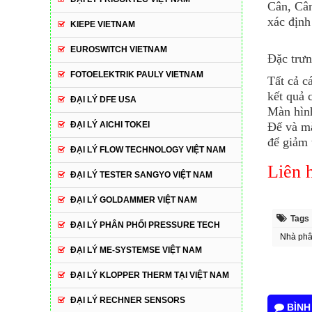
Cân, Cân
xác định
KIEPE VIETNAM
EUROSWITCH VIETNAM
Đặc trư
FOTOELEKTRIK PAULY VIETNAM
Tất cả c
kết quả 
ĐẠI LÝ DFE USA
Màn hìn
Đế và mà
ĐẠI LÝ AICHI TOKEI
để giảm 
ĐẠI LÝ FLOW TECHNOLOGY VIỆT NAM
Liên h
ĐẠI LÝ TESTER SANGYO VIỆT NAM
ĐẠI LÝ GOLDAMMER VIỆT NAM
Tags
ĐẠI LÝ PHÂN PHỐI PRESSURE TECH
Nhà ph
ĐẠI LÝ ME-SYSTEMSE VIỆT NAM
ĐẠI LÝ KLOPPER THERM TẠI VIỆT NAM
ĐẠI LÝ RECHNER SENSORS
BÌNH