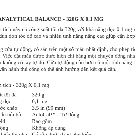
ANALYTICAL BALANCE - 320G X 0.1 MG
 tích này có công suất tối đa 320g với khả năng đọc 0,1 mg 
un đơn tốc độ cao và nhiều tính năng nâng cao giúp cân Exp
g cửa tự động, có sẵn trên một số mẫu nhất định, cho phép 
. Việc đặt mẫu được thực hiện chỉ bằng một chuyển động nhan
 không có tay tự do. Cửa tự động còn hơn cả một tính năng 
vận hành thủ công có thể ảnh hưởng đến kết quả cân.
 tích - 320g X 0,1 mg
t tối đa
320 g
g đọc
0,1 mg
ước chảo
3,5 in (90 mm)
ẩn nội bộ
AutoCal™ - Tự động
eld
Bao gồm
động
Không áp dụng
hiển thị phụ
Có sẵn dưới dạng phụ kiện