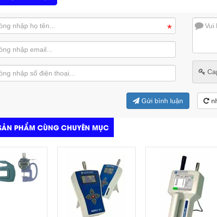
*
Ca
Gửi bình luận
n
SẢN PHẨM CÙNG CHUYÊN MỤC