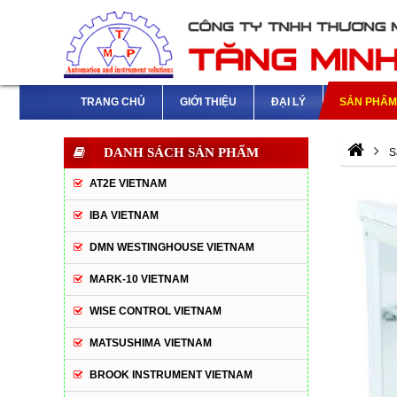
TRANG CHỦ
GIỚI THIỆU
ĐẠI LÝ
SẢN PHẨ
DANH SÁCH SẢN PHẨM
S
AT2E VIETNAM
IBA VIETNAM
DMN WESTINGHOUSE VIETNAM
MARK-10 VIETNAM
WISE CONTROL VIETNAM
MATSUSHIMA VIETNAM
BROOK INSTRUMENT VIETNAM