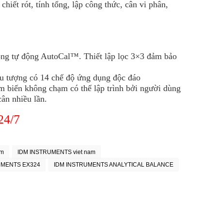
iết rót, tính tổng, lập công thức, cân vi phân,
rong tự động AutoCal™. Thiết lập lọc 3×3 đảm bảo
u tượng có 14 chế độ ứng dụng độc đáo
ảm biến không chạm có thể lập trình bởi người dùng
ân nhiều lần.
 24/7
am
IDM INSTRUMENTS viet nam
UMENTS EX324
IDM INSTRUMENTS ANALYTICAL BALANCE