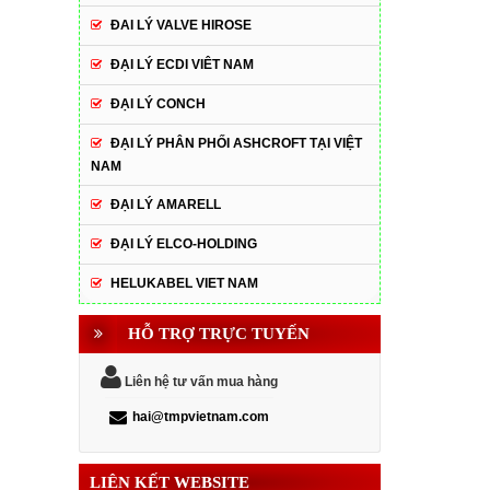
ĐAI LÝ VALVE HIROSE
ĐẠI LÝ ECDI VIÊT NAM
ĐẠI LÝ CONCH
ĐẠI LÝ PHÂN PHỐI ASHCROFT TẠI VIỆT
NAM
ĐẠI LÝ AMARELL
ĐẠI LÝ ELCO-HOLDING
HELUKABEL VIET NAM
HỖ TRỢ TRỰC TUYẾN
Liên hệ tư vấn mua hàng
hai@tmpvietnam.com
LIÊN KẾT WEBSITE