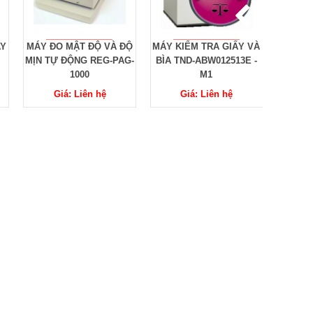
AY
MÁY ĐO MẬT ĐỘ VÀ ĐỘ
MÁY KIỂM TRA GIẤY VÀ
MÁY CẮ
MỊN TỰ ĐỘNG REG-PAG-
BÌA TND-ABW012513E -
INST
1000
M1
Giá: Liên hệ
Giá: Liên hệ
G