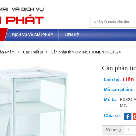
M
DỊCH VỤ VÀ GIẢI PHÁP
LIÊN HỆ
ản Phẩm
Các Thiết Bị
Cân phân tích IDM INSTRUMENTS EX324
Cân phân 
Liên
Liên hệ:
Mã sản phẩm:
Mô tả:
EX324 A
MG
Chia sẻ:
Số lượng