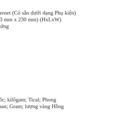
rnet (Có sẵn dưới dạng Phụ kiện)
 393 mm x 230 mm) (HxLxW)
 ứng
c; kilôgam; Tical; Phong
Loan; Gram; lượng vàng Hồng