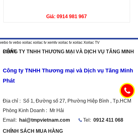
Giá: 0914 981 967
vebo tv
vebo
xoilac
xoilac tv
xemtv
xoilac tv
xoilac
Xoilac TV
CÔNG TY TNHH THƯƠNG MẠI VÀ DỊCH VỤ TĂNG MINH PHÁT
Công ty TNHH Thương mại và Dịch vụ Tăng Minh
Phát
Địa chỉ : Số 1, Đường số 27, Phường Hiệp Bình , Tp.HCM
Phòng Kinh Doanh :
Mr Hải
Email:
hai@tmpvietnam.com
Tel:
0912 411 068
CHÍNH SÁCH MUA HÀNG